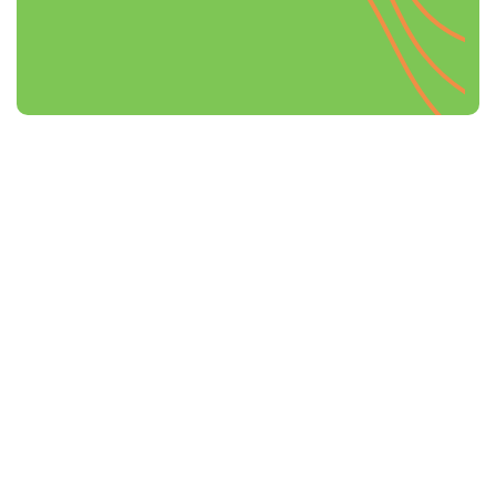
Liebe Andrea, ich wünsche dir ein
wundervolles Weihnachtsfest in Amerika.