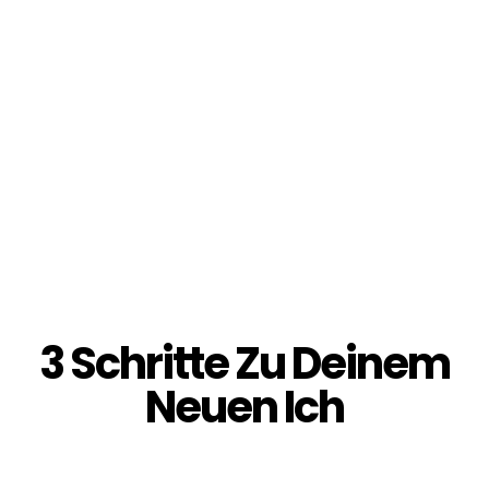
wirklich allen nur wärmstens empfehlen.
DANKE💖 DANKE 💖DANKE💖
Silke O.
3 Schritte Zu Deinem
Neuen Ich