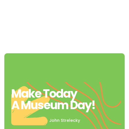
Make Today
A Museum Day!
John Strelecky